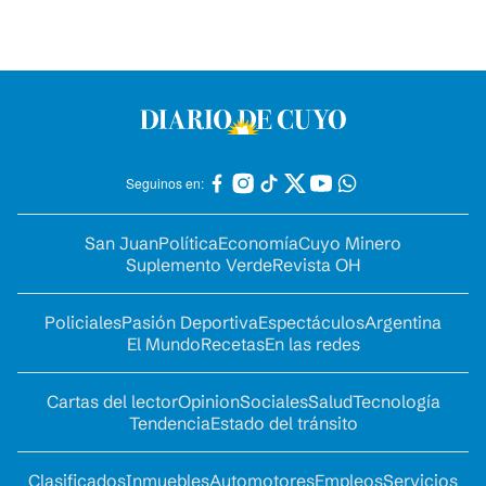
Seguinos en:
San Juan
Política
Economía
Cuyo Minero
Suplemento Verde
Revista OH
Policiales
Pasión Deportiva
Espectáculos
Argentina
El Mundo
Recetas
En las redes
Cartas del lector
Opinion
Sociales
Salud
Tecnología
Tendencia
Estado del tránsito
Clasificados
Inmuebles
Automotores
Empleos
Servicios