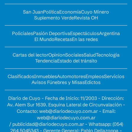
San Juan
Política
Economía
Cuyo Minero
Suplemento Verde
Revista OH
Policiales
Pasión Deportiva
Espectáculos
Argentina
El Mundo
Recetas
En las redes
Cartas del lector
Opinion
Sociales
Salud
Tecnología
Tendencia
Estado del tránsito
Clasificados
Inmuebles
Automotores
Empleos
Servicios
Avisos Fúnebres y Misas
Edictos
Diario de Cuyo - Fecha de Inicio: 11/2003 - Dirección:
Av. Alem Sur 1639. Esquina Lateral de Circunvalación -
Contacto:
web@diariodecuyo.com.ar
- Email:
web@diariodecuyo.com.ar
/
publicidad@diariodecuyo.com.ar
-
Whatsapp: (054)
264 5045343 - Gerente General: Pablo Dellazoppa -