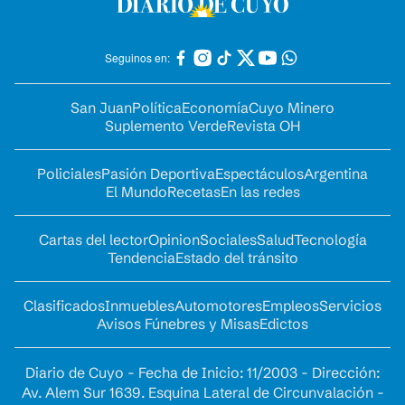
Seguinos en:
San Juan
Política
Economía
Cuyo Minero
Suplemento Verde
Revista OH
Policiales
Pasión Deportiva
Espectáculos
Argentina
El Mundo
Recetas
En las redes
Cartas del lector
Opinion
Sociales
Salud
Tecnología
Tendencia
Estado del tránsito
Clasificados
Inmuebles
Automotores
Empleos
Servicios
Avisos Fúnebres y Misas
Edictos
Diario de Cuyo - Fecha de Inicio: 11/2003 - Dirección:
Av. Alem Sur 1639. Esquina Lateral de Circunvalación -