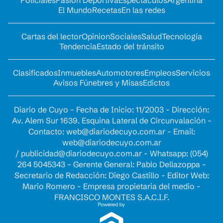
El Mundo
Recetas
En las redes
Cartas del lector
Opinion
Sociales
Salud
Tecnología
Tendencia
Estado del tránsito
Clasificados
Inmuebles
Automotores
Empleos
Servicios
Avisos Fúnebres y Misas
Edictos
Diario de Cuyo - Fecha de Inicio: 11/2003 - Dirección:
Av. Alem Sur 1639. Esquina Lateral de Circunvalación -
Contacto:
web@diariodecuyo.com.ar
- Email:
web@diariodecuyo.com.ar
/
publicidad@diariodecuyo.com.ar
-
Whatsapp: (054)
264 5045343 - Gerente General: Pablo Dellazoppa -
Secretario de Redacción: Diego Castillo - Editor Web:
Mario Romero - Empresa propietaria del medio -
FRANCISCO MONTES S.A.C.I.F.