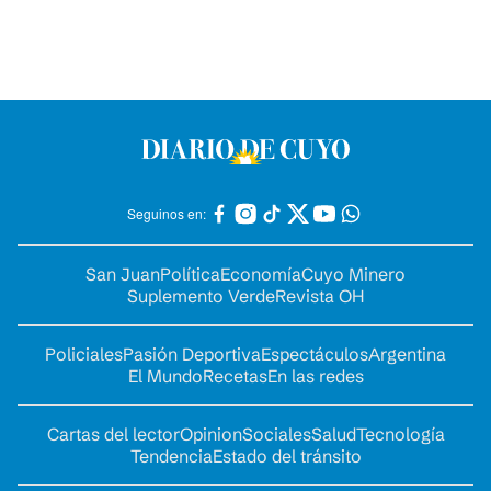
Seguinos en:
San Juan
Política
Economía
Cuyo Minero
Suplemento Verde
Revista OH
Policiales
Pasión Deportiva
Espectáculos
Argentina
El Mundo
Recetas
En las redes
Cartas del lector
Opinion
Sociales
Salud
Tecnología
Tendencia
Estado del tránsito