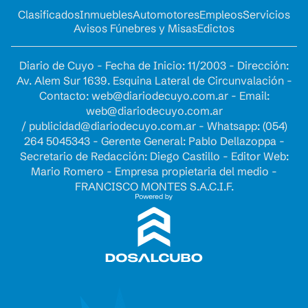
Clasificados
Inmuebles
Automotores
Empleos
Servicios
Avisos Fúnebres y Misas
Edictos
Diario de Cuyo - Fecha de Inicio: 11/2003 - Dirección:
Av. Alem Sur 1639. Esquina Lateral de Circunvalación -
Contacto:
web@diariodecuyo.com.ar
- Email:
web@diariodecuyo.com.ar
/
publicidad@diariodecuyo.com.ar
-
Whatsapp: (054)
264 5045343 - Gerente General: Pablo Dellazoppa -
Secretario de Redacción: Diego Castillo - Editor Web:
Mario Romero - Empresa propietaria del medio -
FRANCISCO MONTES S.A.C.I.F.