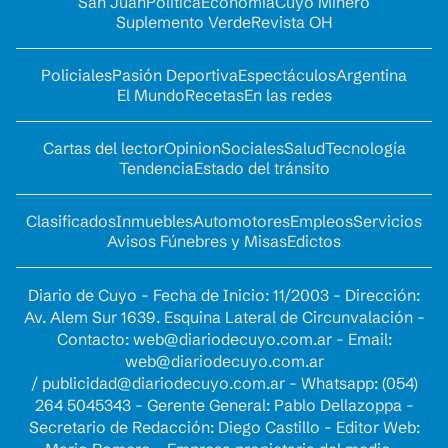
San Juan
Política
Economía
Cuyo Minero
Suplemento Verde
Revista OH
Policiales
Pasión Deportiva
Espectáculos
Argentina
El Mundo
Recetas
En las redes
Cartas del lector
Opinion
Sociales
Salud
Tecnología
Tendencia
Estado del tránsito
Clasificados
Inmuebles
Automotores
Empleos
Servicios
Avisos Fúnebres y Misas
Edictos
Diario de Cuyo - Fecha de Inicio: 11/2003 - Dirección:
Av. Alem Sur 1639. Esquina Lateral de Circunvalación -
Contacto:
web@diariodecuyo.com.ar
- Email:
web@diariodecuyo.com.ar
/
publicidad@diariodecuyo.com.ar
-
Whatsapp: (054)
264 5045343 - Gerente General: Pablo Dellazoppa -
Secretario de Redacción: Diego Castillo - Editor Web: