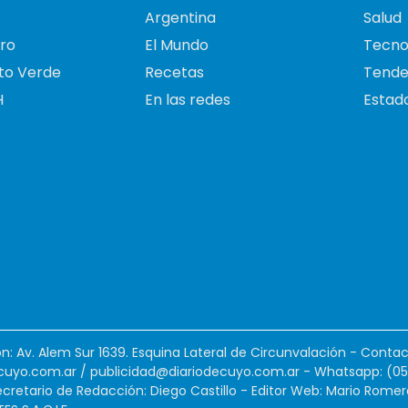
Argentina
Salud
ro
El Mundo
Tecno
to Verde
Recetas
Tende
H
En las redes
Estado
ión: Av. Alem Sur 1639. Esquina Lateral de Circunvalación - Contac
cuyo.com.ar
/
publicidad@diariodecuyo.com.ar
-
Whatsapp: (0
cretario de Redacción: Diego Castillo - Editor Web: Mario Romer