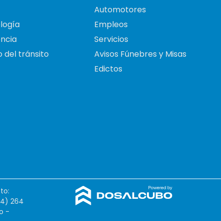
Automotores
logía
Empleos
ncia
Servicios
 del tránsito
Avisos Fúnebres y Misas
Edictos
to:
54) 264
o -