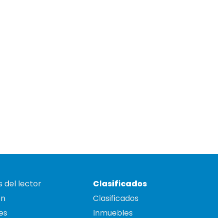
 del lector
Clasificados
on
Clasificados
es
Inmuebles