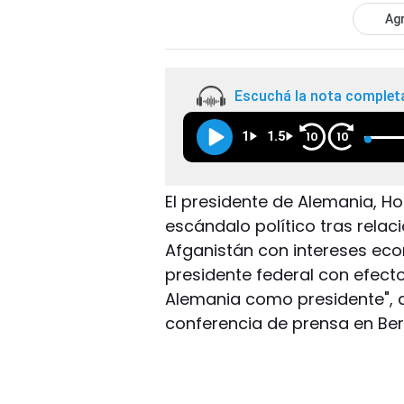
Agr
Escuchá la nota complet
1
1.5
10
10
El presidente de Alemania, Ho
escándalo político tras rela
Afganistán con intereses ec
presidente federal con efecto
Alemania como presidente", d
conferencia de prensa en Berl