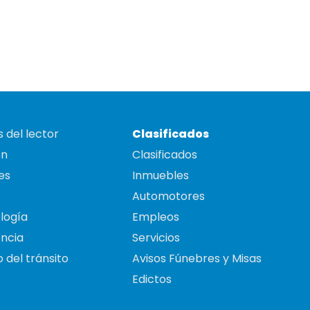
 del lector
Clasificados
on
Clasificados
es
Inmuebles
Automotores
logía
Empleos
ncia
Servicios
 del tránsito
Avisos Fúnebres y Misas
Edictos