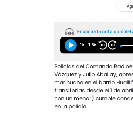
Agr
Escuchá la nota complet
1
1.5
10
10
Policías del Comando Radioelé
Vázquez y Julio Aballay, apr
marihuana en el barrio Hualil
transitorias desde el 1 de ab
con un menor) cumple conden
en la policía.