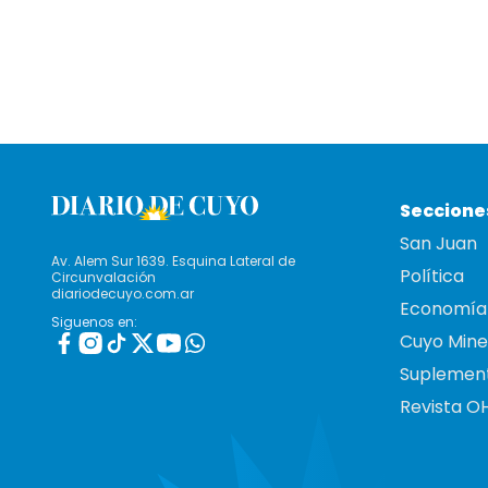
Seccione
San Juan
Av. Alem Sur 1639. Esquina Lateral de
Política
Circunvalación
diariodecuyo.com.ar
Economía
Siguenos en:
Cuyo Mine
Suplemen
Revista O