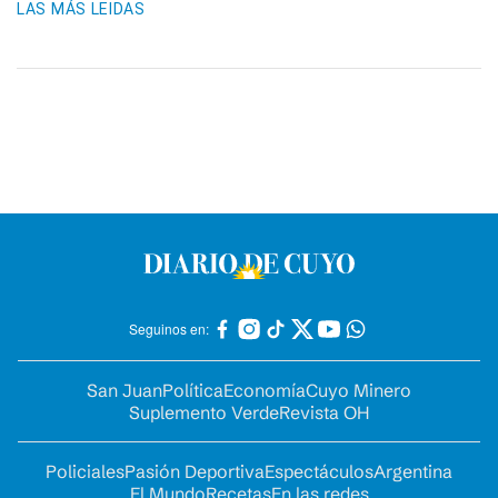
LAS MÁS LEIDAS
Seguinos en:
San Juan
Política
Economía
Cuyo Minero
Suplemento Verde
Revista OH
Policiales
Pasión Deportiva
Espectáculos
Argentina
El Mundo
Recetas
En las redes