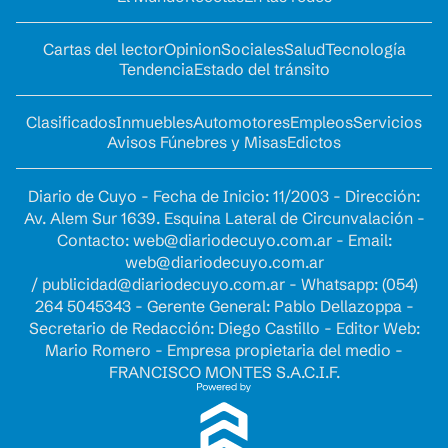
Cartas del lector
Opinion
Sociales
Salud
Tecnología
Tendencia
Estado del tránsito
Clasificados
Inmuebles
Automotores
Empleos
Servicios
Avisos Fúnebres y Misas
Edictos
Diario de Cuyo - Fecha de Inicio: 11/2003 - Dirección:
Av. Alem Sur 1639. Esquina Lateral de Circunvalación -
Contacto:
web@diariodecuyo.com.ar
- Email:
web@diariodecuyo.com.ar
/
publicidad@diariodecuyo.com.ar
-
Whatsapp: (054)
264 5045343 - Gerente General: Pablo Dellazoppa -
Secretario de Redacción: Diego Castillo - Editor Web:
Mario Romero - Empresa propietaria del medio -
FRANCISCO MONTES S.A.C.I.F.