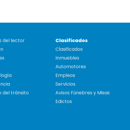
 del lector
Clasificados
on
Clasificados
es
Inmuebles
Automotores
logía
Empleos
ncia
Servicios
 del tránsito
Avisos Fúnebres y Misas
Edictos