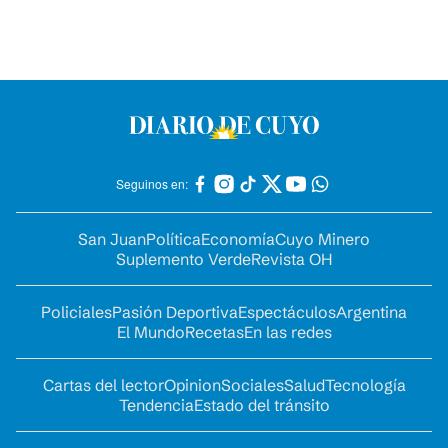
Seguinos en:
San Juan
Política
Economía
Cuyo Minero
Suplemento Verde
Revista OH
Policiales
Pasión Deportiva
Espectáculos
Argentina
El Mundo
Recetas
En las redes
Cartas del lector
Opinion
Sociales
Salud
Tecnología
Tendencia
Estado del tránsito