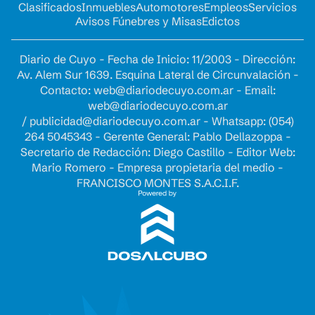
Clasificados
Inmuebles
Automotores
Empleos
Servicios
Avisos Fúnebres y Misas
Edictos
Diario de Cuyo - Fecha de Inicio: 11/2003 - Dirección:
Av. Alem Sur 1639. Esquina Lateral de Circunvalación -
Contacto:
web@diariodecuyo.com.ar
- Email:
web@diariodecuyo.com.ar
/
publicidad@diariodecuyo.com.ar
-
Whatsapp: (054)
264 5045343 - Gerente General: Pablo Dellazoppa -
Secretario de Redacción: Diego Castillo - Editor Web:
Mario Romero - Empresa propietaria del medio -
FRANCISCO MONTES S.A.C.I.F.