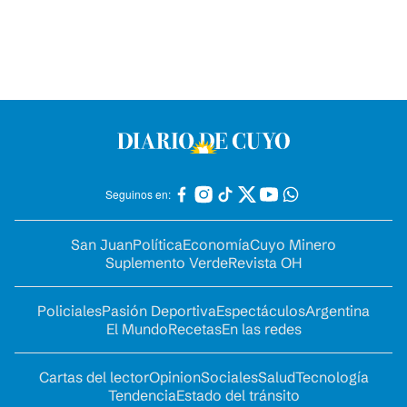
Seguinos en:
San Juan
Política
Economía
Cuyo Minero
Suplemento Verde
Revista OH
Policiales
Pasión Deportiva
Espectáculos
Argentina
El Mundo
Recetas
En las redes
Cartas del lector
Opinion
Sociales
Salud
Tecnología
Tendencia
Estado del tránsito