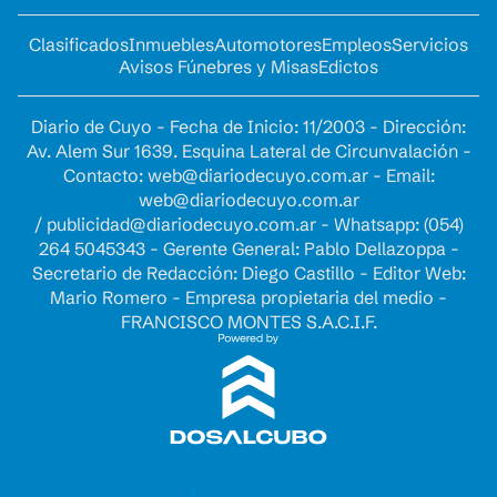
Clasificados
Inmuebles
Automotores
Empleos
Servicios
Avisos Fúnebres y Misas
Edictos
Diario de Cuyo - Fecha de Inicio: 11/2003 - Dirección:
Av. Alem Sur 1639. Esquina Lateral de Circunvalación -
Contacto:
web@diariodecuyo.com.ar
- Email:
web@diariodecuyo.com.ar
/
publicidad@diariodecuyo.com.ar
-
Whatsapp: (054)
264 5045343 - Gerente General: Pablo Dellazoppa -
Secretario de Redacción: Diego Castillo - Editor Web:
Mario Romero - Empresa propietaria del medio -
FRANCISCO MONTES S.A.C.I.F.