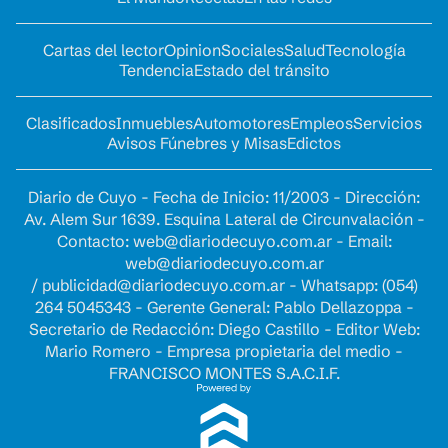
Cartas del lector
Opinion
Sociales
Salud
Tecnología
Tendencia
Estado del tránsito
Clasificados
Inmuebles
Automotores
Empleos
Servicios
Avisos Fúnebres y Misas
Edictos
Diario de Cuyo - Fecha de Inicio: 11/2003 - Dirección:
Av. Alem Sur 1639. Esquina Lateral de Circunvalación -
Contacto:
web@diariodecuyo.com.ar
- Email:
web@diariodecuyo.com.ar
/
publicidad@diariodecuyo.com.ar
-
Whatsapp: (054)
264 5045343 - Gerente General: Pablo Dellazoppa -
Secretario de Redacción: Diego Castillo - Editor Web:
Mario Romero - Empresa propietaria del medio -
FRANCISCO MONTES S.A.C.I.F.