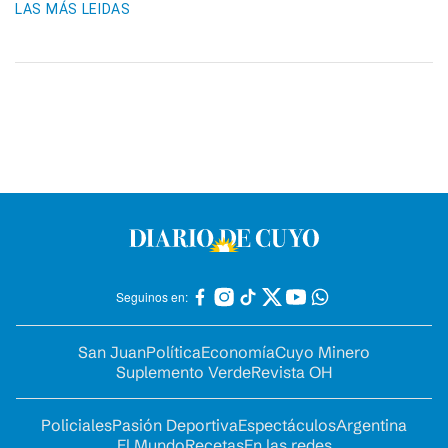
LAS MÁS LEIDAS
Seguinos en:
San Juan
Política
Economía
Cuyo Minero
Suplemento Verde
Revista OH
Policiales
Pasión Deportiva
Espectáculos
Argentina
El Mundo
Recetas
En las redes