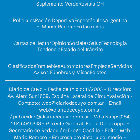
Suplemento Verde
Revista OH
Policiales
Pasión Deportiva
Espectáculos
Argentina
El Mundo
Recetas
En las redes
Cartas del lector
Opinion
Sociales
Salud
Tecnología
Tendencia
Estado del tránsito
Clasificados
Inmuebles
Automotores
Empleos
Servicios
Avisos Fúnebres y Misas
Edictos
Diario de Cuyo - Fecha de Inicio: 11/2003 - Dirección:
Av. Alem Sur 1639. Esquina Lateral de Circunvalación -
Contacto:
web@diariodecuyo.com.ar
- Email:
web@diariodecuyo.com.ar
/
publicidad@diariodecuyo.com.ar
-
Whatsapp: (054)
264 5045343 - Gerente General: Pablo Dellazoppa -
Secretario de Redacción: Diego Castillo - Editor Web:
Mario Romero - Empresa propietaria del medio -