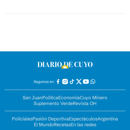
Seguinos en:
San Juan
Política
Economía
Cuyo Minero
Suplemento Verde
Revista OH
Policiales
Pasión Deportiva
Espectáculos
Argentina
El Mundo
Recetas
En las redes