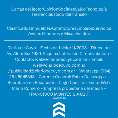
Cartas del lector
Opinion
Sociales
Salud
Tecnología
Tendencia
Estado del tránsito
Clasificados
Inmuebles
Automotores
Empleos
Servicios
Avisos Fúnebres y Misas
Edictos
Diario de Cuyo - Fecha de Inicio: 11/2003 - Dirección:
Av. Alem Sur 1639. Esquina Lateral de Circunvalación -
Contacto:
web@diariodecuyo.com.ar
- Email:
web@diariodecuyo.com.ar
/
publicidad@diariodecuyo.com.ar
-
Whatsapp: (054)
264 5045343 - Gerente General: Pablo Dellazoppa -
Secretario de Redacción: Diego Castillo - Editor Web:
Mario Romero - Empresa propietaria del medio -
FRANCISCO MONTES S.A.C.I.F.