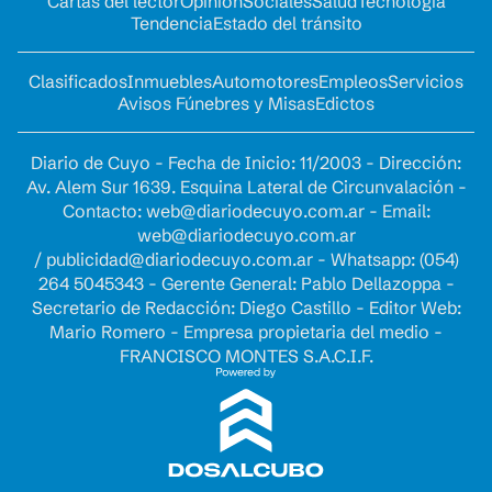
Cartas del lector
Opinion
Sociales
Salud
Tecnología
Tendencia
Estado del tránsito
Clasificados
Inmuebles
Automotores
Empleos
Servicios
Avisos Fúnebres y Misas
Edictos
Diario de Cuyo - Fecha de Inicio: 11/2003 - Dirección:
Av. Alem Sur 1639. Esquina Lateral de Circunvalación -
Contacto:
web@diariodecuyo.com.ar
- Email:
web@diariodecuyo.com.ar
/
publicidad@diariodecuyo.com.ar
-
Whatsapp: (054)
264 5045343 - Gerente General: Pablo Dellazoppa -
Secretario de Redacción: Diego Castillo - Editor Web:
Mario Romero - Empresa propietaria del medio -
FRANCISCO MONTES S.A.C.I.F.