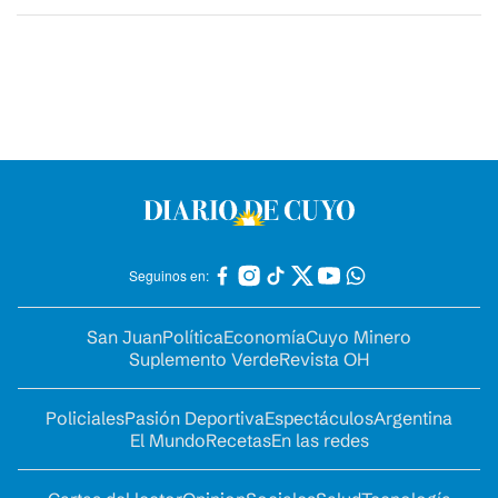
Seguinos en:
San Juan
Política
Economía
Cuyo Minero
Suplemento Verde
Revista OH
Policiales
Pasión Deportiva
Espectáculos
Argentina
El Mundo
Recetas
En las redes