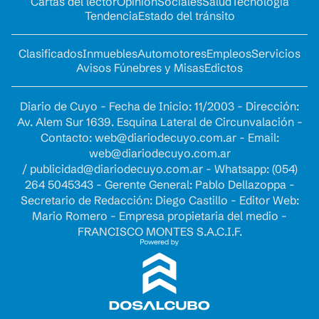
Cartas del lector
Opinion
Sociales
Salud
Tecnología
Tendencia
Estado del tránsito
Clasificados
Inmuebles
Automotores
Empleos
Servicios
Avisos Fúnebres y Misas
Edictos
Diario de Cuyo - Fecha de Inicio: 11/2003 - Dirección:
Av. Alem Sur 1639. Esquina Lateral de Circunvalación -
Contacto:
web@diariodecuyo.com.ar
- Email:
web@diariodecuyo.com.ar
/
publicidad@diariodecuyo.com.ar
-
Whatsapp: (054)
264 5045343 - Gerente General: Pablo Dellazoppa -
Secretario de Redacción: Diego Castillo - Editor Web:
Mario Romero - Empresa propietaria del medio -
FRANCISCO MONTES S.A.C.I.F.