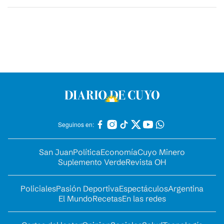
Seguinos en:
San Juan
Política
Economía
Cuyo Minero
Suplemento Verde
Revista OH
Policiales
Pasión Deportiva
Espectáculos
Argentina
El Mundo
Recetas
En las redes