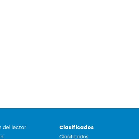
 del lector
Clasificados
on
Clasificados