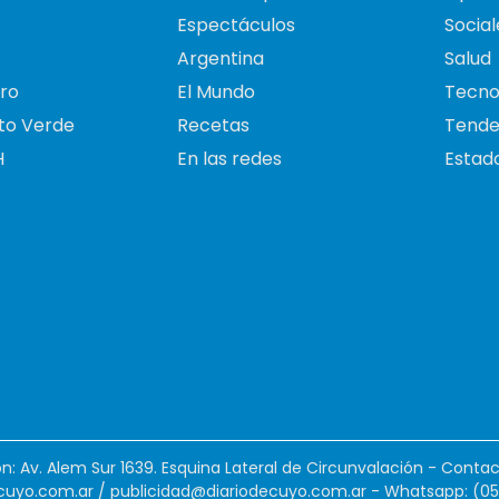
Espectáculos
Social
Argentina
Salud
ro
El Mundo
Tecno
to Verde
Recetas
Tende
H
En las redes
Estado
ión: Av. Alem Sur 1639. Esquina Lateral de Circunvalación - Contac
cuyo.com.ar
/
publicidad@diariodecuyo.com.ar
-
Whatsapp: (0