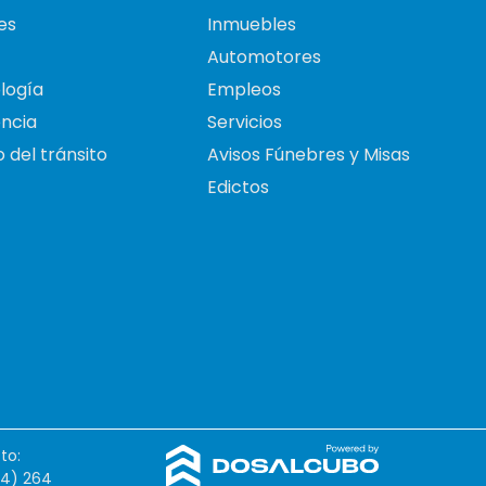
es
Inmuebles
Automotores
logía
Empleos
ncia
Servicios
 del tránsito
Avisos Fúnebres y Misas
Edictos
to:
54) 264