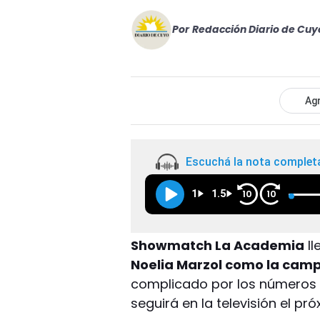
Por
Redacción Diario de Cuy
Agr
Escuchá la nota complet
1
1.5
10
10
Showmatch La Academia
ll
Noelia Marzol como la cam
complicado por los números d
seguirá en la televisión el pr