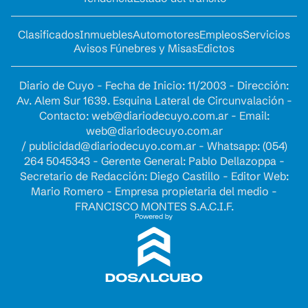
Clasificados
Inmuebles
Automotores
Empleos
Servicios
Avisos Fúnebres y Misas
Edictos
Diario de Cuyo - Fecha de Inicio: 11/2003 - Dirección:
Av. Alem Sur 1639. Esquina Lateral de Circunvalación -
Contacto:
web@diariodecuyo.com.ar
- Email:
web@diariodecuyo.com.ar
/
publicidad@diariodecuyo.com.ar
-
Whatsapp: (054)
264 5045343 - Gerente General: Pablo Dellazoppa -
Secretario de Redacción: Diego Castillo - Editor Web:
Mario Romero - Empresa propietaria del medio -
FRANCISCO MONTES S.A.C.I.F.