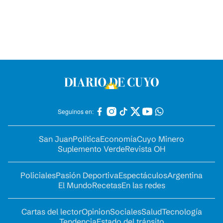
Seguinos en:
San Juan
Política
Economía
Cuyo Minero
Suplemento Verde
Revista OH
Policiales
Pasión Deportiva
Espectáculos
Argentina
El Mundo
Recetas
En las redes
Cartas del lector
Opinion
Sociales
Salud
Tecnología
Tendencia
Estado del tránsito