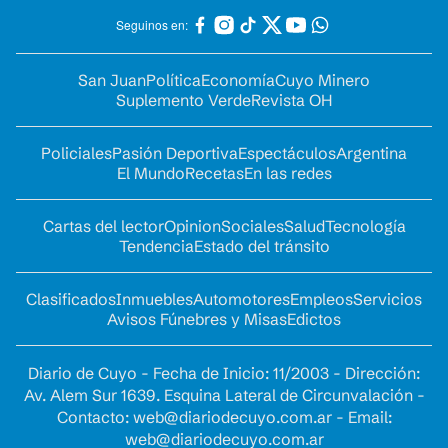
Seguinos en:
San Juan
Política
Economía
Cuyo Minero
Suplemento Verde
Revista OH
Policiales
Pasión Deportiva
Espectáculos
Argentina
El Mundo
Recetas
En las redes
Cartas del lector
Opinion
Sociales
Salud
Tecnología
Tendencia
Estado del tránsito
Clasificados
Inmuebles
Automotores
Empleos
Servicios
Avisos Fúnebres y Misas
Edictos
Diario de Cuyo - Fecha de Inicio: 11/2003 - Dirección:
Av. Alem Sur 1639. Esquina Lateral de Circunvalación -
Contacto:
web@diariodecuyo.com.ar
- Email:
web@diariodecuyo.com.ar