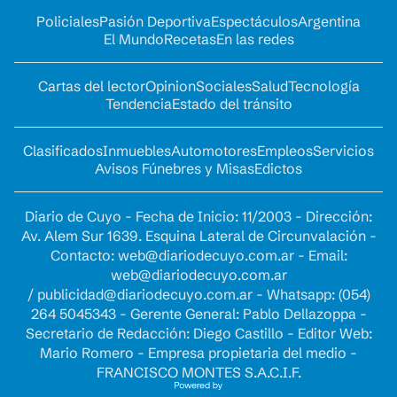
Policiales
Pasión Deportiva
Espectáculos
Argentina
El Mundo
Recetas
En las redes
Cartas del lector
Opinion
Sociales
Salud
Tecnología
Tendencia
Estado del tránsito
Clasificados
Inmuebles
Automotores
Empleos
Servicios
Avisos Fúnebres y Misas
Edictos
Diario de Cuyo - Fecha de Inicio: 11/2003 - Dirección:
Av. Alem Sur 1639. Esquina Lateral de Circunvalación -
Contacto:
web@diariodecuyo.com.ar
- Email:
web@diariodecuyo.com.ar
/
publicidad@diariodecuyo.com.ar
-
Whatsapp: (054)
264 5045343 - Gerente General: Pablo Dellazoppa -
Secretario de Redacción: Diego Castillo - Editor Web:
Mario Romero - Empresa propietaria del medio -
FRANCISCO MONTES S.A.C.I.F.