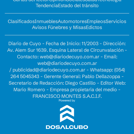
Tendencia
Estado del tránsito
Clasificados
Inmuebles
Automotores
Empleos
Servicios
Avisos Fúnebres y Misas
Edictos
Diario de Cuyo - Fecha de Inicio: 11/2003 - Dirección:
Av. Alem Sur 1639. Esquina Lateral de Circunvalación -
Contacto:
web@diariodecuyo.com.ar
- Email:
web@diariodecuyo.com.ar
/
publicidad@diariodecuyo.com.ar
-
Whatsapp: (054)
264 5045343 - Gerente General: Pablo Dellazoppa -
Secretario de Redacción: Diego Castillo - Editor Web:
Mario Romero - Empresa propietaria del medio -
FRANCISCO MONTES S.A.C.I.F.