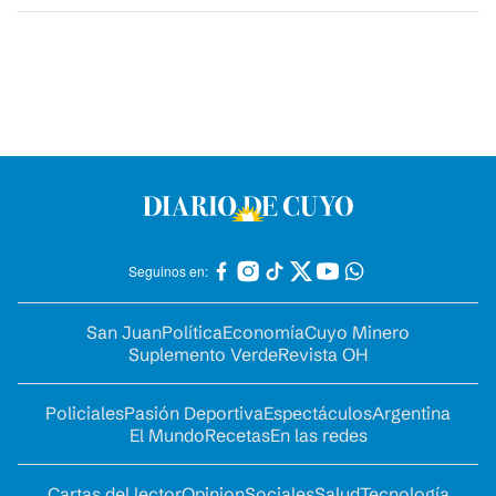
Seguinos en:
San Juan
Política
Economía
Cuyo Minero
Suplemento Verde
Revista OH
Policiales
Pasión Deportiva
Espectáculos
Argentina
El Mundo
Recetas
En las redes
Cartas del lector
Opinion
Sociales
Salud
Tecnología