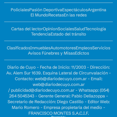
Policiales
Pasión Deportiva
Espectáculos
Argentina
El Mundo
Recetas
En las redes
Cartas del lector
Opinion
Sociales
Salud
Tecnología
Tendencia
Estado del tránsito
Clasificados
Inmuebles
Automotores
Empleos
Servicios
Avisos Fúnebres y Misas
Edictos
Diario de Cuyo - Fecha de Inicio: 11/2003 - Dirección:
Av. Alem Sur 1639. Esquina Lateral de Circunvalación -
Contacto:
web@diariodecuyo.com.ar
- Email:
web@diariodecuyo.com.ar
/
publicidad@diariodecuyo.com.ar
-
Whatsapp: (054)
264 5045343 - Gerente General: Pablo Dellazoppa -
Secretario de Redacción: Diego Castillo - Editor Web:
Mario Romero - Empresa propietaria del medio -
FRANCISCO MONTES S.A.C.I.F.