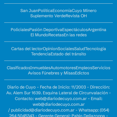
San Juan
Política
Economía
Cuyo Minero
Suplemento Verde
Revista OH
Policiales
Pasión Deportiva
Espectáculos
Argentina
El Mundo
Recetas
En las redes
Cartas del lector
Opinion
Sociales
Salud
Tecnología
Tendencia
Estado del tránsito
Clasificados
Inmuebles
Automotores
Empleos
Servicios
Avisos Fúnebres y Misas
Edictos
Diario de Cuyo - Fecha de Inicio: 11/2003 - Dirección:
Av. Alem Sur 1639. Esquina Lateral de Circunvalación -
Contacto:
web@diariodecuyo.com.ar
- Email:
web@diariodecuyo.com.ar
/
publicidad@diariodecuyo.com.ar
-
Whatsapp: (054)
264 5045343 - Gerente General: Pablo Dellazoppa -