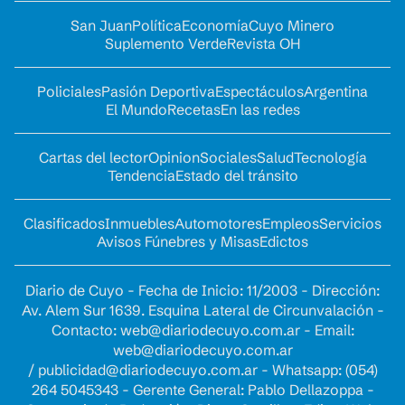
San Juan
Política
Economía
Cuyo Minero
Suplemento Verde
Revista OH
Policiales
Pasión Deportiva
Espectáculos
Argentina
El Mundo
Recetas
En las redes
Cartas del lector
Opinion
Sociales
Salud
Tecnología
Tendencia
Estado del tránsito
Clasificados
Inmuebles
Automotores
Empleos
Servicios
Avisos Fúnebres y Misas
Edictos
Diario de Cuyo - Fecha de Inicio: 11/2003 - Dirección:
Av. Alem Sur 1639. Esquina Lateral de Circunvalación -
Contacto:
web@diariodecuyo.com.ar
- Email:
web@diariodecuyo.com.ar
/
publicidad@diariodecuyo.com.ar
-
Whatsapp: (054)
264 5045343 - Gerente General: Pablo Dellazoppa -