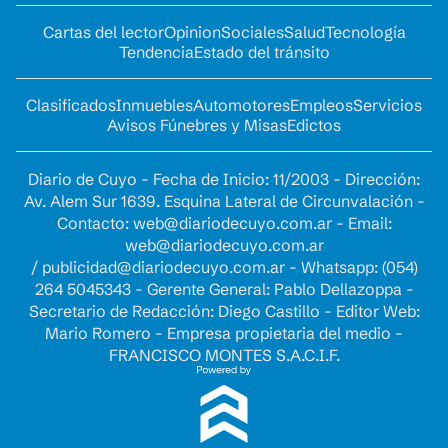
Cartas del lector
Opinion
Sociales
Salud
Tecnología
Tendencia
Estado del tránsito
Clasificados
Inmuebles
Automotores
Empleos
Servicios
Avisos Fúnebres y Misas
Edictos
Diario de Cuyo - Fecha de Inicio: 11/2003 - Dirección:
Av. Alem Sur 1639. Esquina Lateral de Circunvalación -
Contacto:
web@diariodecuyo.com.ar
- Email:
web@diariodecuyo.com.ar
/
publicidad@diariodecuyo.com.ar
-
Whatsapp: (054)
264 5045343 - Gerente General: Pablo Dellazoppa -
Secretario de Redacción: Diego Castillo - Editor Web:
Mario Romero - Empresa propietaria del medio -
FRANCISCO MONTES S.A.C.I.F.