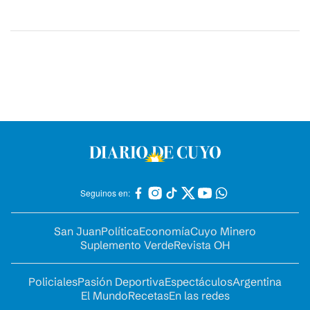
Seguinos en:
San Juan
Política
Economía
Cuyo Minero
Suplemento Verde
Revista OH
Policiales
Pasión Deportiva
Espectáculos
Argentina
El Mundo
Recetas
En las redes