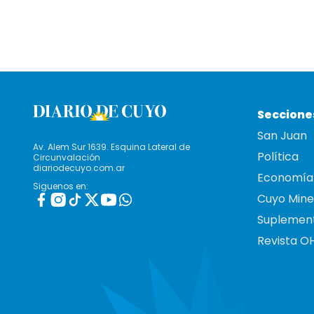
Seccione
San Juan
Av. Alem Sur 1639. Esquina Lateral de
Política
Circunvalación
diariodecuyo.com.ar
Economía
Siguenos en:
Cuyo Mine
Suplemen
Revista O