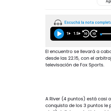
Agr
Escuchá la nota complet
1
1.5
10
10
El encuentro se llevará a cab
desde las 22.15, con el arbitr
televisación de Fox Sports.
A River (4 puntos) está casi o
conquista de los 3 puntos le p