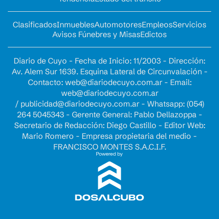
Clasificados
Inmuebles
Automotores
Empleos
Servicios
Avisos Fúnebres y Misas
Edictos
Diario de Cuyo - Fecha de Inicio: 11/2003 - Dirección:
Av. Alem Sur 1639. Esquina Lateral de Circunvalación -
Contacto:
web@diariodecuyo.com.ar
- Email:
web@diariodecuyo.com.ar
/
publicidad@diariodecuyo.com.ar
-
Whatsapp: (054)
264 5045343 - Gerente General: Pablo Dellazoppa -
Secretario de Redacción: Diego Castillo - Editor Web:
Mario Romero - Empresa propietaria del medio -
FRANCISCO MONTES S.A.C.I.F.