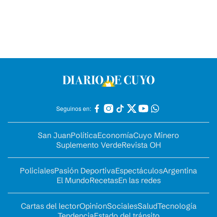
Seguinos en:
San Juan
Política
Economía
Cuyo Minero
Suplemento Verde
Revista OH
Policiales
Pasión Deportiva
Espectáculos
Argentina
El Mundo
Recetas
En las redes
Cartas del lector
Opinion
Sociales
Salud
Tecnología
Tendencia
Estado del tránsito