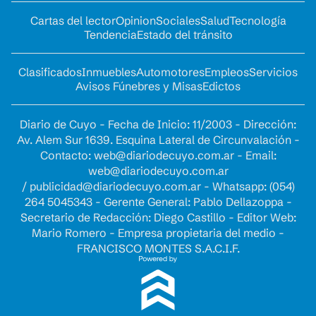
Cartas del lector
Opinion
Sociales
Salud
Tecnología
Tendencia
Estado del tránsito
Clasificados
Inmuebles
Automotores
Empleos
Servicios
Avisos Fúnebres y Misas
Edictos
Diario de Cuyo - Fecha de Inicio: 11/2003 - Dirección:
Av. Alem Sur 1639. Esquina Lateral de Circunvalación -
Contacto:
web@diariodecuyo.com.ar
- Email:
web@diariodecuyo.com.ar
/
publicidad@diariodecuyo.com.ar
-
Whatsapp: (054)
264 5045343 - Gerente General: Pablo Dellazoppa -
Secretario de Redacción: Diego Castillo - Editor Web:
Mario Romero - Empresa propietaria del medio -
FRANCISCO MONTES S.A.C.I.F.