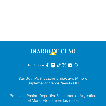
Seguinos en:
San Juan
Política
Economía
Cuyo Minero
Suplemento Verde
Revista OH
Policiales
Pasión Deportiva
Espectáculos
Argentina
El Mundo
Recetas
En las redes