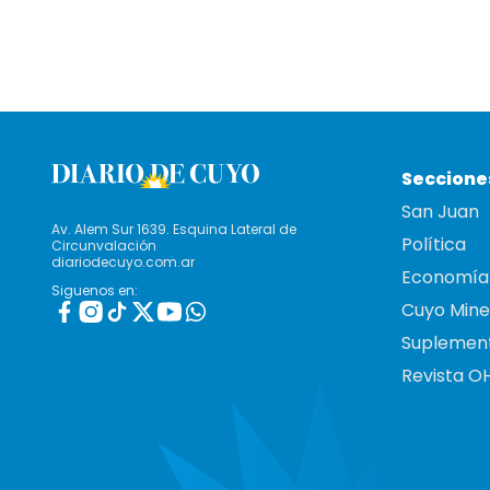
Seccione
San Juan
Av. Alem Sur 1639. Esquina Lateral de
Política
Circunvalación
diariodecuyo.com.ar
Economía
Siguenos en:
Cuyo Mine
Suplemen
Revista O