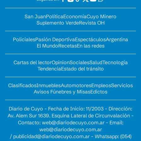
San Juan
Política
Economía
Cuyo Minero
Suplemento Verde
Revista OH
Policiales
Pasión Deportiva
Espectáculos
Argentina
El Mundo
Recetas
En las redes
Cartas del lector
Opinion
Sociales
Salud
Tecnología
Tendencia
Estado del tránsito
Clasificados
Inmuebles
Automotores
Empleos
Servicios
Avisos Fúnebres y Misas
Edictos
Diario de Cuyo - Fecha de Inicio: 11/2003 - Dirección:
Av. Alem Sur 1639. Esquina Lateral de Circunvalación -
Contacto:
web@diariodecuyo.com.ar
- Email:
web@diariodecuyo.com.ar
/
publicidad@diariodecuyo.com.ar
-
Whatsapp: (054)