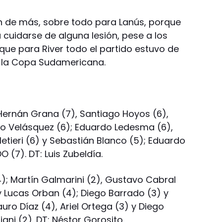
on de más, sobre todo para Lanús, porque
 cuidarse de alguna lesión, pese a los
 que para River todo el partido estuvo de
 la Copa Sudamericana.
 Hernán Grana (7), Santiago Hoyos (6),
no Velásquez (6); Eduardo Ledesma (6),
lletieri (6) y Sebastián Blanco (5); Eduardo
 (7). DT: Luis Zubeldía.
(4); Martín Galmarini (2), Gustavo Cabral
y Lucas Orban (4); Diego Barrado (3) y
uro Díaz (4), Ariel Ortega (3) y Diego
ani (2). DT: Néstor Gorosito.