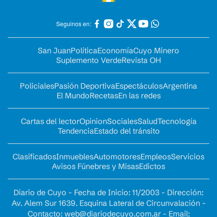
Seguinos en:
San Juan
Política
Economía
Cuyo Minero
Suplemento Verde
Revista OH
Policiales
Pasión Deportiva
Espectáculos
Argentina
El Mundo
Recetas
En las redes
Cartas del lector
Opinion
Sociales
Salud
Tecnología
Tendencia
Estado del tránsito
Clasificados
Inmuebles
Automotores
Empleos
Servicios
Avisos Fúnebres y Misas
Edictos
Diario de Cuyo - Fecha de Inicio: 11/2003 - Dirección:
Av. Alem Sur 1639. Esquina Lateral de Circunvalación -
Contacto:
web@diariodecuyo.com.ar
- Email: