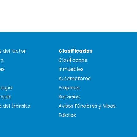
 del lector
Clasificados
on
Clasificados
es
Inmuebles
Automotores
logía
Empleos
ncia
Servicios
 del tránsito
Avisos Fúnebres y Misas
Edictos