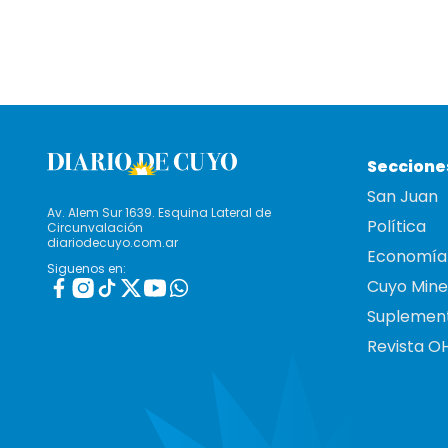
Seccione
San Juan
Av. Alem Sur 1639. Esquina Lateral de
Política
Circunvalación
diariodecuyo.com.ar
Economía
Siguenos en:
Cuyo Mine
Suplemen
Revista O