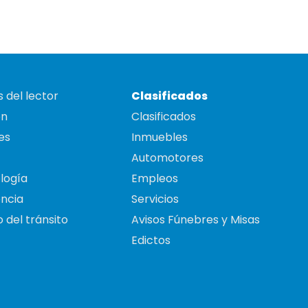
 del lector
Clasificados
on
Clasificados
es
Inmuebles
Automotores
logía
Empleos
ncia
Servicios
 del tránsito
Avisos Fúnebres y Misas
Edictos