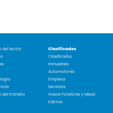
 del lector
Clasificados
on
Clasificados
es
Inmuebles
Automotores
logía
Empleos
ncia
Servicios
 del tránsito
Avisos Fúnebres y Misas
Edictos