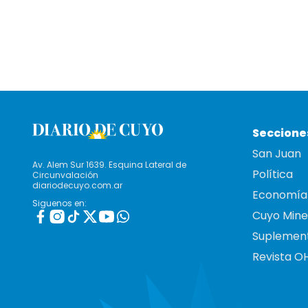
Seccione
San Juan
Av. Alem Sur 1639. Esquina Lateral de
Política
Circunvalación
diariodecuyo.com.ar
Economía
Siguenos en:
Cuyo Mine
Suplemen
Revista O