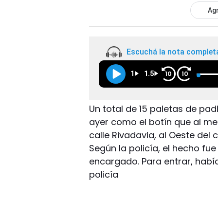
Agr
Escuchá la nota complet
1
1.5
10
10
Un total de 15 paletas de pa
ayer como el botín que al me
calle Rivadavia, al Oeste del
Según la policía, el hecho fu
encargado. Para entrar, había
policía