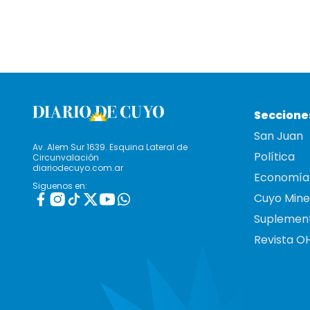
Seccione
San Juan
Av. Alem Sur 1639. Esquina Lateral de
Política
Circunvalación
diariodecuyo.com.ar
Economía
Siguenos en:
Cuyo Mine
Suplemen
Revista O