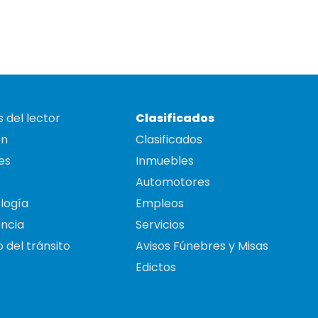
 del lector
Clasificados
on
Clasificados
es
Inmuebles
Automotores
logía
Empleos
ncia
Servicios
 del tránsito
Avisos Fúnebres y Misas
Edictos