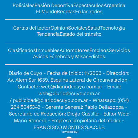
Policiales
Pasión Deportiva
Espectáculos
Argentina
El Mundo
Recetas
En las redes
Cartas del lector
Opinion
Sociales
Salud
Tecnología
Tendencia
Estado del tránsito
Clasificados
Inmuebles
Automotores
Empleos
Servicios
Avisos Fúnebres y Misas
Edictos
Diario de Cuyo - Fecha de Inicio: 11/2003 - Dirección:
Av. Alem Sur 1639. Esquina Lateral de Circunvalación -
Contacto:
web@diariodecuyo.com.ar
- Email:
web@diariodecuyo.com.ar
/
publicidad@diariodecuyo.com.ar
-
Whatsapp: (054)
264 5045343 - Gerente General: Pablo Dellazoppa -
Secretario de Redacción: Diego Castillo - Editor Web:
Mario Romero - Empresa propietaria del medio -
FRANCISCO MONTES S.A.C.I.F.