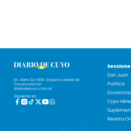
Seccione
San Juan
Av. Alem Sur 1639. Esquina Lateral de
Política
Circunvalación
diariodecuyo.com.ar
Economía
Siguenos en:
Cuyo Mine
Suplemen
Revista O