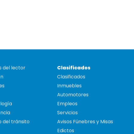
 del lector
Clasificados
on
Clasificados
es
Inmuebles
Automotores
logía
Empleos
ncia
Servicios
 del tránsito
Avisos Fúnebres y Misas
Edictos