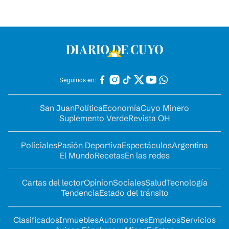
Seguinos en:
San Juan
Política
Economía
Cuyo Minero
Suplemento Verde
Revista OH
Policiales
Pasión Deportiva
Espectáculos
Argentina
El Mundo
Recetas
En las redes
Cartas del lector
Opinion
Sociales
Salud
Tecnología
Tendencia
Estado del tránsito
Clasificados
Inmuebles
Automotores
Empleos
Servicios