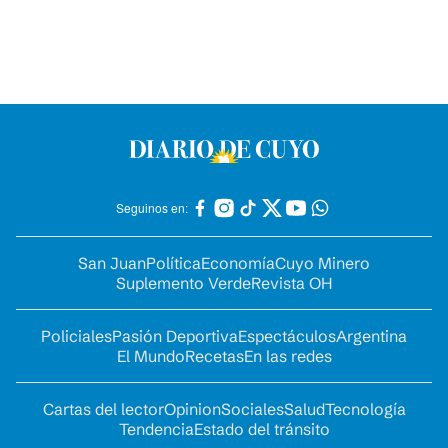
Seguinos en:
San Juan
Política
Economía
Cuyo Minero
Suplemento Verde
Revista OH
Policiales
Pasión Deportiva
Espectáculos
Argentina
El Mundo
Recetas
En las redes
Cartas del lector
Opinion
Sociales
Salud
Tecnología
Tendencia
Estado del tránsito