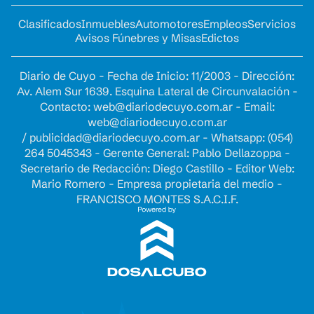
Clasificados
Inmuebles
Automotores
Empleos
Servicios
Avisos Fúnebres y Misas
Edictos
Diario de Cuyo - Fecha de Inicio: 11/2003 - Dirección:
Av. Alem Sur 1639. Esquina Lateral de Circunvalación -
Contacto:
web@diariodecuyo.com.ar
- Email:
web@diariodecuyo.com.ar
/
publicidad@diariodecuyo.com.ar
-
Whatsapp: (054)
264 5045343 - Gerente General: Pablo Dellazoppa -
Secretario de Redacción: Diego Castillo - Editor Web:
Mario Romero - Empresa propietaria del medio -
FRANCISCO MONTES S.A.C.I.F.