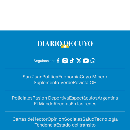
Seguinos en:
San Juan
Política
Economía
Cuyo Minero
Suplemento Verde
Revista OH
Policiales
Pasión Deportiva
Espectáculos
Argentina
El Mundo
Recetas
En las redes
Cartas del lector
Opinion
Sociales
Salud
Tecnología
Tendencia
Estado del tránsito