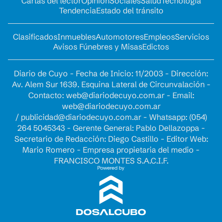
Cartas del lector
Opinion
Sociales
Salud
Tecnología
Tendencia
Estado del tránsito
Clasificados
Inmuebles
Automotores
Empleos
Servicios
Avisos Fúnebres y Misas
Edictos
Diario de Cuyo - Fecha de Inicio: 11/2003 - Dirección:
Av. Alem Sur 1639. Esquina Lateral de Circunvalación -
Contacto:
web@diariodecuyo.com.ar
- Email:
web@diariodecuyo.com.ar
/
publicidad@diariodecuyo.com.ar
-
Whatsapp: (054)
264 5045343 - Gerente General: Pablo Dellazoppa -
Secretario de Redacción: Diego Castillo - Editor Web:
Mario Romero - Empresa propietaria del medio -
FRANCISCO MONTES S.A.C.I.F.