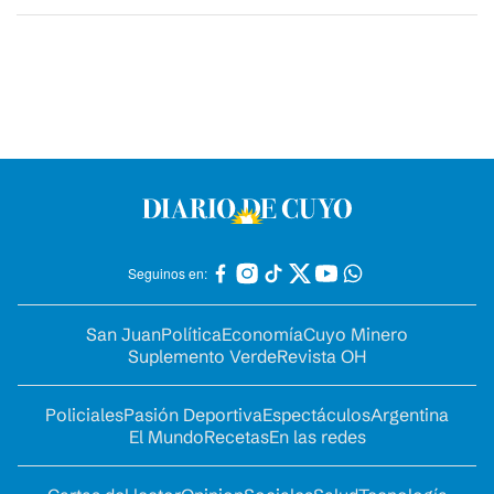
Seguinos en:
San Juan
Política
Economía
Cuyo Minero
Suplemento Verde
Revista OH
Policiales
Pasión Deportiva
Espectáculos
Argentina
El Mundo
Recetas
En las redes