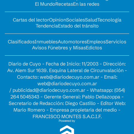
El Mundo
Recetas
En las redes
Cartas del lector
Opinion
Sociales
Salud
Tecnología
Tendencia
Estado del tránsito
Clasificados
Inmuebles
Automotores
Empleos
Servicios
Avisos Fúnebres y Misas
Edictos
Diario de Cuyo - Fecha de Inicio: 11/2003 - Dirección:
Av. Alem Sur 1639. Esquina Lateral de Circunvalación -
Contacto:
web@diariodecuyo.com.ar
- Email:
web@diariodecuyo.com.ar
/
publicidad@diariodecuyo.com.ar
-
Whatsapp: (054)
264 5045343 - Gerente General: Pablo Dellazoppa -
Secretario de Redacción: Diego Castillo - Editor Web:
Mario Romero - Empresa propietaria del medio -
FRANCISCO MONTES S.A.C.I.F.