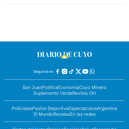
Seguinos en:
San Juan
Política
Economía
Cuyo Minero
Suplemento Verde
Revista OH
Policiales
Pasión Deportiva
Espectáculos
Argentina
El Mundo
Recetas
En las redes