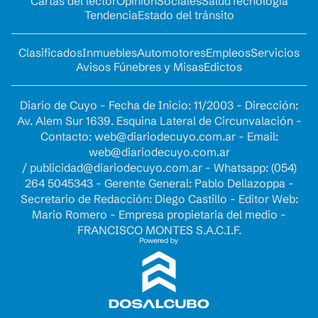
Cartas del lector
Opinion
Sociales
Salud
Tecnología
Tendencia
Estado del tránsito
Clasificados
Inmuebles
Automotores
Empleos
Servicios
Avisos Fúnebres y Misas
Edictos
Diario de Cuyo - Fecha de Inicio: 11/2003 - Dirección:
Av. Alem Sur 1639. Esquina Lateral de Circunvalación -
Contacto:
web@diariodecuyo.com.ar
- Email:
web@diariodecuyo.com.ar
/
publicidad@diariodecuyo.com.ar
-
Whatsapp: (054)
264 5045343 - Gerente General: Pablo Dellazoppa -
Secretario de Redacción: Diego Castillo - Editor Web:
Mario Romero - Empresa propietaria del medio -
FRANCISCO MONTES S.A.C.I.F.