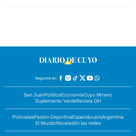
Seguinos en:
San Juan
Política
Economía
Cuyo Minero
Suplemento Verde
Revista OH
Policiales
Pasión Deportiva
Espectáculos
Argentina
El Mundo
Recetas
En las redes