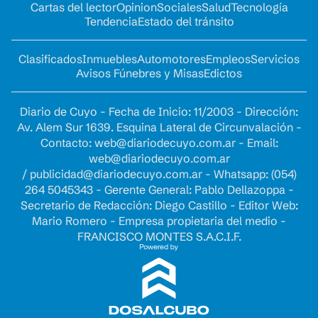
Cartas del lector
Opinion
Sociales
Salud
Tecnología
Tendencia
Estado del tránsito
Clasificados
Inmuebles
Automotores
Empleos
Servicios
Avisos Fúnebres y Misas
Edictos
Diario de Cuyo - Fecha de Inicio: 11/2003 - Dirección:
Av. Alem Sur 1639. Esquina Lateral de Circunvalación -
Contacto:
web@diariodecuyo.com.ar
- Email:
web@diariodecuyo.com.ar
/
publicidad@diariodecuyo.com.ar
-
Whatsapp: (054)
264 5045343 - Gerente General: Pablo Dellazoppa -
Secretario de Redacción: Diego Castillo - Editor Web:
Mario Romero - Empresa propietaria del medio -
FRANCISCO MONTES S.A.C.I.F.