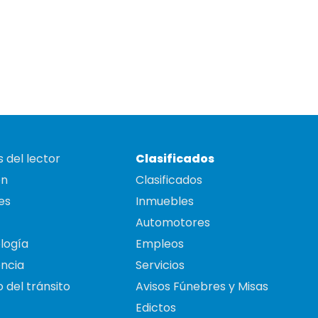
 del lector
Clasificados
on
Clasificados
es
Inmuebles
Automotores
logía
Empleos
ncia
Servicios
 del tránsito
Avisos Fúnebres y Misas
Edictos