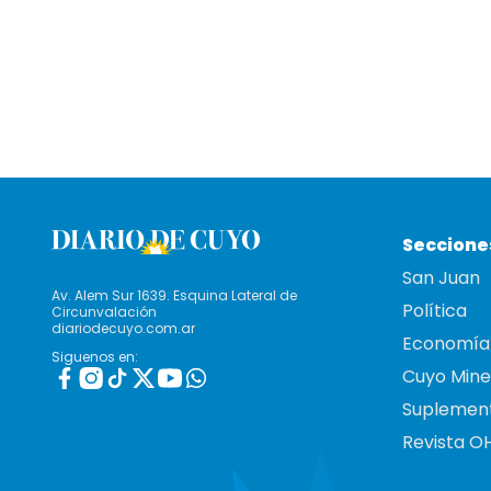
Seccione
San Juan
Av. Alem Sur 1639. Esquina Lateral de
Política
Circunvalación
diariodecuyo.com.ar
Economía
Siguenos en:
Cuyo Mine
Suplemen
Revista O