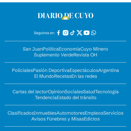
Seguinos en:
San Juan
Política
Economía
Cuyo Minero
Suplemento Verde
Revista OH
Policiales
Pasión Deportiva
Espectáculos
Argentina
El Mundo
Recetas
En las redes
Cartas del lector
Opinion
Sociales
Salud
Tecnología
Tendencia
Estado del tránsito
Clasificados
Inmuebles
Automotores
Empleos
Servicios
Avisos Fúnebres y Misas
Edictos