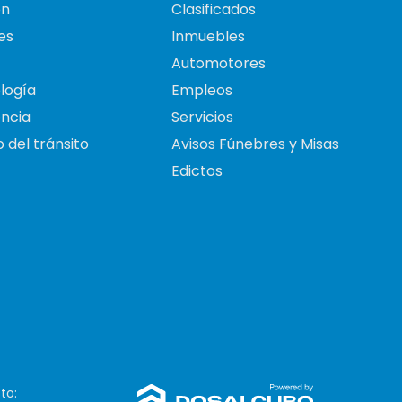
on
Clasificados
es
Inmuebles
Automotores
logía
Empleos
ncia
Servicios
 del tránsito
Avisos Fúnebres y Misas
Edictos
to: